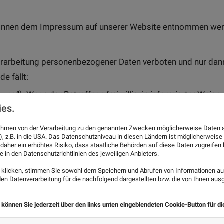
önnen dem Impressum auf unserer Website entnommen wer
rarbeitung personenbezogener Daten verboten und nur dann 
e fällt:
igung
“): Wenn der Betroffene freiwillig, in informierter Wei
ies.
nde Handlung zu verstehen gegeben hat, dass er mit der Ver
r mehrere bestimmte Zwecke einverstanden ist;
 Rahmen von der Verarbeitung zu den genannten Zwecken möglicherweise Daten 
), z.B. in die USA. Das Datenschutzniveau in diesen Ländern ist möglicherweise
e Verarbeitung zur Erfüllung eines Vertrags, dessen Vertragsp
 daher ein erhöhtes Risiko, dass staatliche Behörden auf diese Daten zugreife
e in den Datenschutzrichtlinien des jeweiligen Anbieters.
erforderlich ist, die auf die Anfrage des Betroffenen erfol
klicken, stimmen Sie sowohl dem Speichern und Abrufen von Informationen auf
 Verarbeitung zur Erfüllung einer rechtlichen Verpflichtung er
n Datenverarbeitung für die nachfolgend dargestellten bzw. die von Ihnen au
ahrungspflicht);
 können Sie jederzeit über den links unten eingeblendeten Cookie-Button für d
ie Verarbeitung erforderlich ist, um lebenswichtige Interess