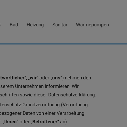
k
Bad
Heizung
Sanitär
Wärmepumpen
twortlicher
”, „
wir
“ oder „
uns
“) nehmen den
unserem Unternehmen informieren. Wir
chriften sowie dieser Datenschutzerklärung.
-Datenschutz-Grundverordnung (Verordnung
nbezogener Daten von einer Verarbeitung
“, „
Ihnen
“ oder „
Betroffener
“ an)