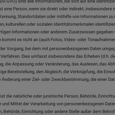
1 DS-GVO) sind alle Informationen, die sich auf eine identifizi
r ist eine Person, wenn sie direkt oder indirekt, insbesonde
ennung, Standortdaten oder mithilfe von Informationen zu i
n, kulturellen oder sozialen Identitätsmerkmalen identifizier
rartigen Informationen oder anderem Zusatzwissen gegeben
n kommt es nicht an (auch Fotos, Video- oder Tonaufnahm
 jeder Vorgang, bei dem mit personenbezogenen Daten umgeg
) Verfahren. Dies umfasst insbesondere das Erheben (d.h. di
ng, die Anpassung oder Veränderung, das Auslesen, das Abf
ige Bereitstellung, den Abgleich, die Verknüpfung, die Ein
Änderung einer Ziel- oder Zweckbestimmung, die einer Dat
 ist die natürliche oder juristische Person, Behörde, Einrichtu
und Mittel der Verarbeitung von personenbezogenen Daten en
son, Behörde, Einrichtung oder andere Stelle außer dem Betr