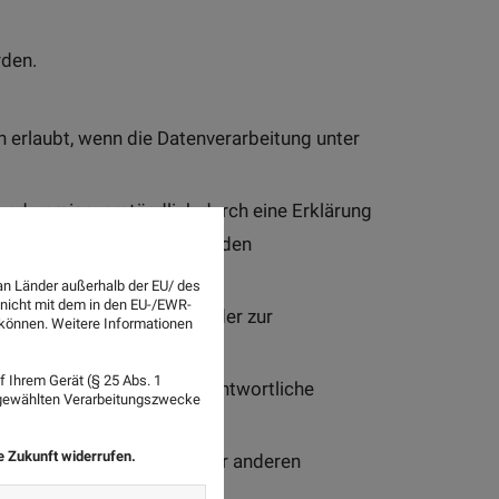
den.
erlaubt, wenn die Datenverarbeitung unter
se und unmissverständlich durch eine Erklärung
arbeitung der ihn betreffenden
an Länder außerhalb der EU/ des
 nicht mit dem in den EU-/EWR-
artei der Betroffene ist, oder zur
n können. Weitere Informationen
gen;
 Ihrem Gerät (§ 25 Abs. 1
forderlich ist, der der Verantwortliche
sgewählten Verarbeitungszwecke
ie Zukunft widerrufen.
en des Betroffenen oder einer anderen