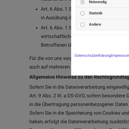
Notwendig
Art. 6 Abs. 1 S. 1 lit. e DS-GVO: Wenn di
Statistik
in Ausübung öffentlicher Gewalt erfolgt
Andere
Art. 6 Abs. 1 S. 1 lit. f DS-GVO („
Berechti
wirtschaftlicher) Interessen des Verantwo
Betroffenen überwiegen (insbesondere da
Datenschutzerklärung
|
Impressu
Für die von uns vorgenommenen Verarbeitung
auch auf mehreren Rechtsgrundlagen beruhen
Allgemeine Hinweise zu den Rechtsgrundlage
Sofern Sie in die Datenverarbeitung eingewill
Art. 9 Abs. 2 lit. a DS-GVO, sofern besondere
in die Übertragung personenbezogener Daten in
Sofern Sie in die Speicherung von Cookies und 
haben, erfolgt die Datenverarbeitung zusätzlic