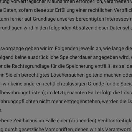
rung vorvertraglicher Maßnahmen erforderlich, verarbeiten w
e Daten, sofern diese zur Erfüllung einer rechtlichen Verpfli
kann ferner auf Grundlage unseres berechtigten Interesses na
sgrundlagen wird in den folgenden Absätzen dieser Datenschu
vorgänge geben wir im Folgenden jeweils an, wie lange die
olgend keine ausdrückliche Speicherdauer angegeben wird
 die Rechtsgrundlage für die Speicherung entfällt, es sei 
n Sie ein berechtigtes Löschersuchen geltend machen oder 
rn wir keine anderen rechtlich zulässigen Gründe für die Sp
fbewahrungsfristen); im letztgenannten Fall erfolgt die Lösc
hrungspflichten nicht mehr entgegenstehen, werden die Date
.
ene Zeit hinaus im Falle einer (drohenden) Rechtsstreitigke
 durch gesetzliche Vorschriften, denen wir als Verantwortli