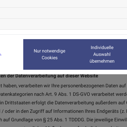
e Verarbeitung für die Wahrnehmung einer Aufgabe erforderlich
, die dem Verantwortlichen übertragen wurde; oder
gte Interessen
“): Wenn die Verarbeitung zur Wahrung berech
rtlichen oder eines Dritten erforderlich ist, sofern nicht d
nn, wenn es sich dabei um einen Minderjährigen handelt).
Individuelle
Nur notwendige
Auswahl
m
svorgänge geben wir im Folgenden jeweils die anwendbare 
Cookies
übernehmen
.
n der Datenverarbeitung auf dieser Website
igt haben, verarbeiten wir Ihre personenbezogenen Daten auf 
 Datenkategorien nach Art. 9 Abs. 1 DS-GVO verarbeitet werde
 Drittstaaten erfolgt die Datenverarbeitung außerdem auf G
/ oder in den Zugriff auf Informationen Ihres Endgeräts (z. B
h auf Grundlage von § 25 Abs. 1 TDDDG. Die jeweilige Einwilli