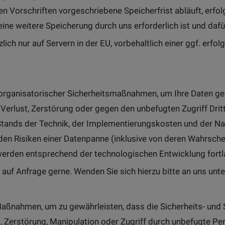
en Vorschriften vorgeschriebene Speicherfrist abläuft, erfo
ine weitere Speicherung durch uns erforderlich ist und daf
lich nur auf Servern in der EU, vorbehaltlich einer ggf. erf
organisatorischer Sicherheitsmaßnahmen, um Ihre Daten geg
 Verlust, Zerstörung oder gegen den unbefugten Zugriff Drit
Stands der Technik, der Implementierungskosten und der Na
n Risiken einer Datenpanne (inklusive von deren Wahrschei
rden entsprechend der technologischen Entwicklung fortl
n auf Anfrage gerne. Wenden Sie sich hierzu bitte an uns unt
Maßnahmen, um zu gewährleisten, dass die Sicherheits- und
, Zerstörung, Manipulation oder Zugriff durch unbefugte P