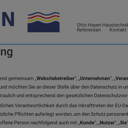
Otto Hayen Haustechni
Referenzen
Kontakt
ung
gend gemeinsam „
Websitebetreiber
”, „
Unternehmen
“, „
Veran
und möchten Sie an dieser Stelle über den Datenschutz in 
raulich und entsprechend den gesetzlichen Datenschutzvors
lichen Verantwortlichkeit durch das Inkrafttreten der EU
ätzliche Pflichten auferlegt worden, um den Schutz persone
roffene Person nachfolgend auch mit „
Kunde
“, „
Nutzer
“, „
Sie