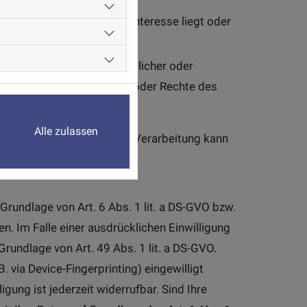
 ist, die im öffentlichen Interesse liegt oder
tigter (insbesondere rechtlicher oder
ie gegenläufigen Interessen oder Rechte des
Alle zulassen
Rechtsgrundlage an. Eine Verarbeitung kann
Grundlage von Art. 6 Abs. 1 lit. a DS-GVO bzw.
n. Im Falle einer ausdrücklichen Einwilligung
rundlage von Art. 49 Abs. 1 lit. a DS-GVO.
. via Device-Fingerprinting) eingewilligt
gung ist jederzeit widerrufbar. Sind Ihre