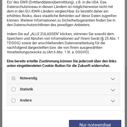
EU/ des EWR (Drittlanddatenübermittlung), z.B. in die USA. Das
Datenschutzniveau in diesen Ländern ist möglicherweise nicht mit
dem in den EU-/EWR-Ländern vergleichbar. Es besteht daher ein
erhöhtes Risiko, dass staatliche Behörden auf diese Daten zugreifen
Google Maps inaktiv
können. Weitere Informationen zu Sicherheitsgarantien finden Sie in
den Datenschutzrichtlinien des jeweiligen Anbieters.
Aufgrund Ihrer Cookie-Einstellungen
Indem Sie auf „ALLE ZULASSEN" klicken, stimmen Sie sowohl dem
kann dieses Modul nicht geladen
Speichern und Abrufen von Informationen auf Ihrem Gerät (§ 25 Abs. 1
werden.
TDDDG) sowie der anschließenden Datenverarbeitung für die
Wenn Sie dieses Modul sehen
nachfolgend dargestellten bzw. die von Ihnen ausgewählten
möchten, passen Sie bitte Ihre
Verarbeitungszwecke zu (Art 6 Abs. 1 lit. a. DSGVO).
Cookie-Einstellungen entsprechend
an.
Eine bereits erteilte Zustimmung können Sie jederzeit über den links
unten eingeblendeten Cookie-Button für die Zukunft widerrufen.
Cookie Einstellungen
Notwendig
SCHREIBEN SIE UNS EINE
Statistik
NACHRICHT
Andere
Nur notwendige