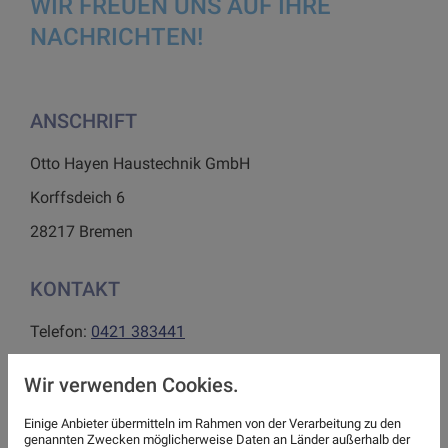
WIR FREUEN UNS AUF IHRE
NACHRICHTEN!
ANSCHRIFT
Otto Hayen Haustechnik GmbH
Korffsdeich 6
28217 Bremen
KONTAKT
Telefon:
0421 383441
Telefax: 0421 3963706
Wir verwenden Cookies.
E-Mail:
otto-hayen@t-online.de
Einige Anbieter übermitteln im Rahmen von der Verarbeitung zu den
genannten Zwecken möglicherweise Daten an Länder außerhalb der